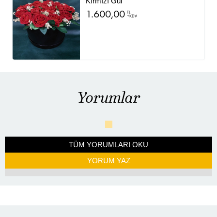
Kırmızı Gül
1.600,00
TL
+KDV
Yorumlar
TÜM YORUMLARI OKU
YORUM YAZ